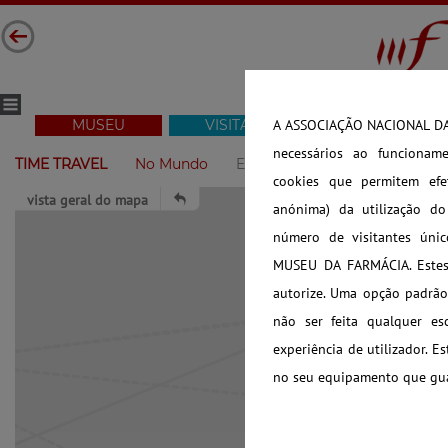
MUSEU
VISITAR
COLEÇÃO
A ASSOCIAÇÃO NACIONAL DAS
necessários ao funcioname
TIME TRAVEL
No Mundo
Em Portugal
cookies que permitem efet
vista geral do mapa
anónima) da utilização d
número de visitantes úni
MUSEU DA FARMÁCIA. Estes 
autorize. Uma opção padrão 
não ser feita qualquer es
experiência de utilizador. E
no seu equipamento que guar