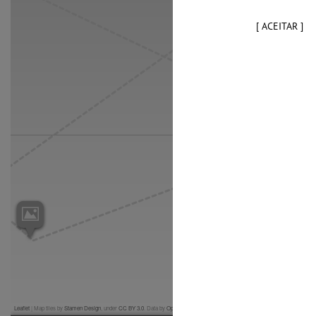
[ ACEITAR ]
Leaflet
| Map tiles by
Stamen Design
, under
CC BY 3.0
. Data by
OpenStreetMap
, under
CC BY SA
.