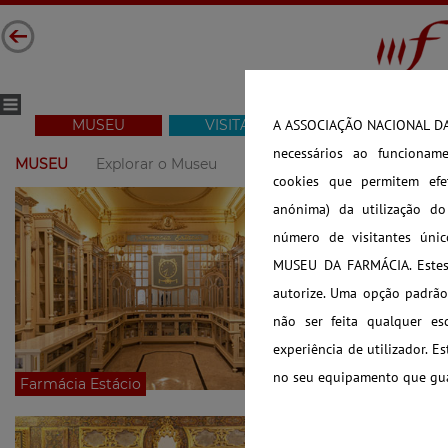
MUSEU
VISITAR
COLEÇÃO
A ASSOCIAÇÃO NACIONAL DAS
necessários ao funcioname
MUSEU
Explorar o Museu
Visitas 360º
Visita Virtual
cookies que permitem efet
anónima) da utilização d
número de visitantes úni
MUSEU DA FARMÁCIA. Estes 
autorize. Uma opção padrão 
não ser feita qualquer es
experiência de utilizador. E
no seu equipamento que guar
Farmácia Estácio
Farmácia Chin