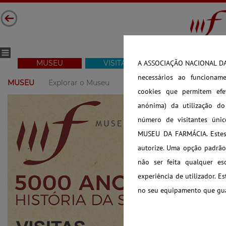
MUSEU
VISITAR
COLEÇÃO
A ASSOCIAÇÃO NACIONAL DAS
necessários ao funcioname
MUSEU
Explorar o Museu
Visitas 360º
Visita Virtual
cookies que permitem efet
anónima) da utilização d
número de visitantes úni
MUSEU DA FARMÁCIA. Estes 
autorize. Uma opção padrão 
não ser feita qualquer es
experiência de utilizador. E
no seu equipamento que guar