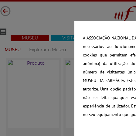
MUSEU
VISITAR
COLEÇÃO
A ASSOCIAÇÃO NACIONAL DAS
necessários ao funcioname
MUSEU
Explorar o Museu
Visitas 360º
Visita Virtual
cookies que permitem efet
anónima) da utilização d
número de visitantes úni
MUSEU DA FARMÁCIA. Estes 
autorize. Uma opção padrão 
não ser feita qualquer es
experiência de utilizador. E
no seu equipamento que guar