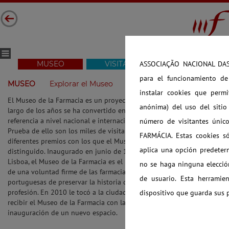
MUSEO
VISITAR
COLECCIÓN
ASSOCIAÇÃO NACIONAL DAS F
para el funcionamiento de
MUSEO
Explorar el Museo
Visitas 360º
Visita Temát
instalar cookies que permi
El Museo de la Farmacia es un proyecto que a lo
anónima) del uso del siti
largo de los años se ha convertido en una
referencia a nivel nacional e internacional.
número de visitantes únic
Prueba de ello son los miles de visitantes y los
FARMÁCIA. Estas cookies sól
diferentes premios con los que el Museo ha sido
aplica una opción predeter
distinguido. Inaugurado en junio de 1996 en
Lisboa, el Museo de la Farmacia es el resultado
no se haga ninguna elección
de una voluntad firme de las farmacias
de usuario. Esta herramie
portuguesas de preservar la historia de su
profesión. En 2010 le tocó a la ciudad de Oporto
dispositivo que guarda sus p
recibir el Museo de la Farmacia con la
inauguración de un nuevo espacio.