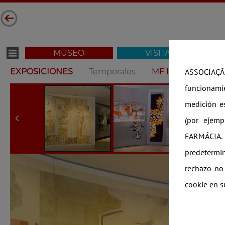
MUSEO
VISITAR
EXPOSICIONES
Temporales
MF Lisboa
MF 
ASSOCIAÇÃ
funcionamie
medición e
(por ejemp
FARMÁCIA. E
predetermi
rechazo no 
cookie en s