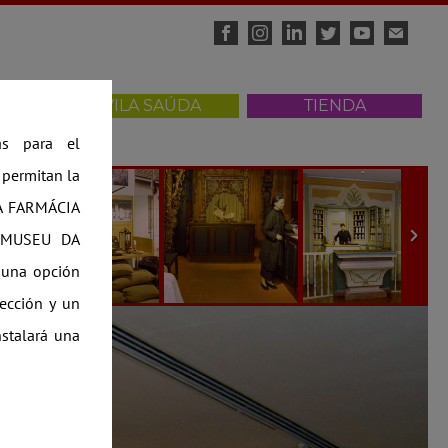
ÁTICAS
VILA SAÚDA
TIENDA
as para el
 permitan la
DA FARMÁCIA
eb MUSEU DA
a una opción
ección y un
nstalará una