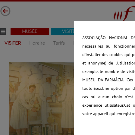
MUSÉE
VISITER
COLLECTION
ASSOCIAÇÃO NACIONAL DAS
VISITER
Horaire
Tarifs
Billets Online Lisbonne
Bi
nécessaires au fonctionn
d'installer des cookies qui 
et anonyme) de l'utilisat
exemple, le nombre de visit
MUSEU DA FARMÁCIA. Ces co
l'autorisez.Une option par d
cas où aucun choix n'est 
expérience utilisateur.Cet 
votre appareil qui enregistr