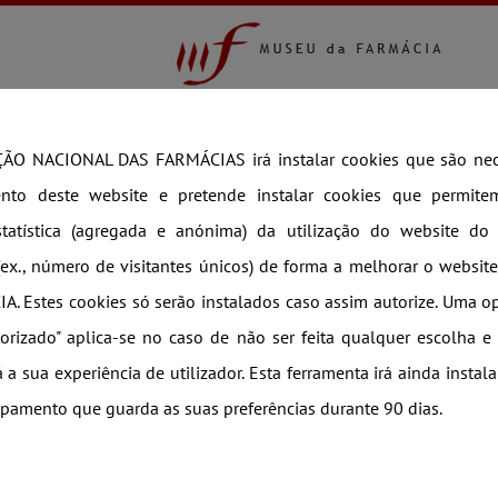
COLEÇÃO
EXPOSIÇÕES
VISITAS TEM
Loja MF
Visitas Temáticas
Newsletter
Vila 
ÃO NACIONAL DAS FARMÁCIAS irá instalar cookies que são nec
nto deste website e pretende instalar cookies que permite
tatística (agregada e anónima) da utilização do website 
ex., número de visitantes únicos) de forma a melhorar o websi
. Estes cookies só serão instalados caso assim autorize. Uma 
orizado" aplica-se no caso de não ser feita qualquer escolha 
á a sua experiência de utilizador. Esta ferramenta irá ainda instal
pamento que guarda as suas preferências durante 90 dias.