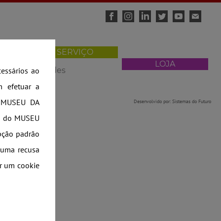
SERVIÇO
ÁTICAS
EDUCATIVO
LOJA
Saúda - Atividades
essários ao
m efetuar a
do MUSEU DA
Desenvolvido por:
Sistemas do Futuro
te do MUSEU
opção padrão
e uma recusa
ar um cookie