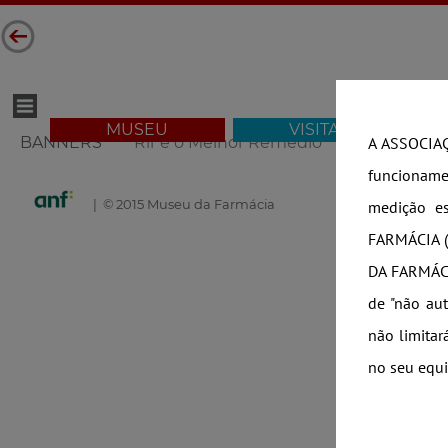
MUSEU
VISITAR
BANNERS
Rir é o Melhor Remédio
Exposição
A ASSOCIAÇ
funcioname
| © 2015 Museu da Farmácia
medição es
FARMÁCIA (
DA FARMÁCIA
de "não aut
não limitar
no seu equi